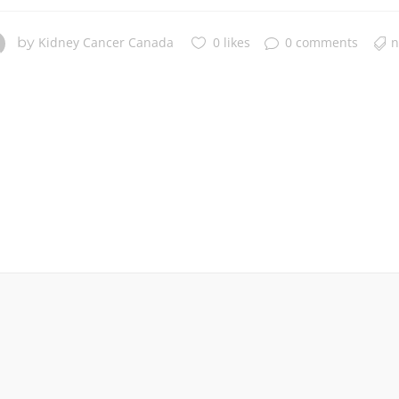
by
Kidney Cancer Canada
0 likes
0 comments
n