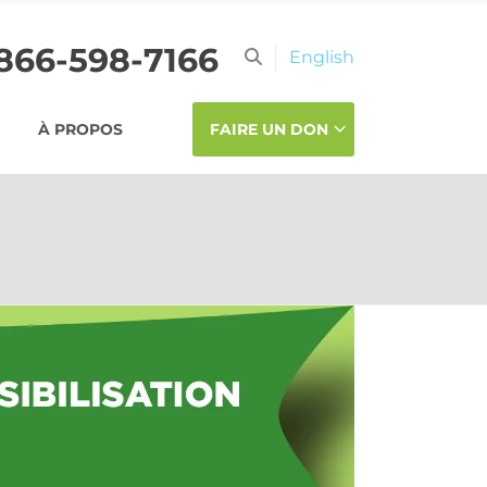
-866-598-7166
English
À PROPOS
FAIRE UN DON