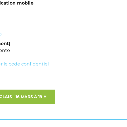
ication mobile
b
ent)
onto
er le code confidentiel
AIS - 16 MARS À 19 H