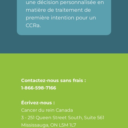
une décision personnalisée en
matière de traitement de
première intention pour un
CCRa.
Contactez-nous sans frais :
1-866-598-7166
Écrivez-nous :
Cancer du rein Canada
3 - 251 Queen Street South, Suite 561
Mississauga, ON L5M 1L7