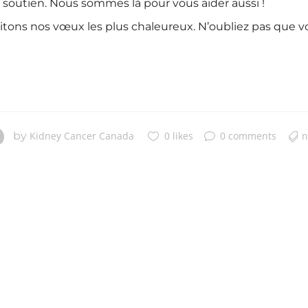
 soutien. Nous sommes là pour vous aider aussi !
itons nos vœux les plus chaleureux. N’oubliez pas que 
by
Kidney Cancer Canada
0 likes
0 comments
n