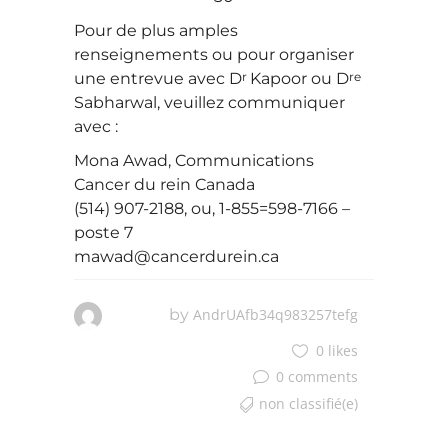
Pour de plus amples
renseignements ou pour organiser
r
re
une entrevue avec D
Kapoor ou D
Sabharwal, veuillez communiquer
avec :
Mona Awad, Communications
Cancer du rein Canada
(514) 907-2188, ou, 1-855=598-7166 –
poste 7
mawad@cancerdurein.ca
by
AndrUAfb34q983257tefg
0 likes
0 comments
non classifié(e)