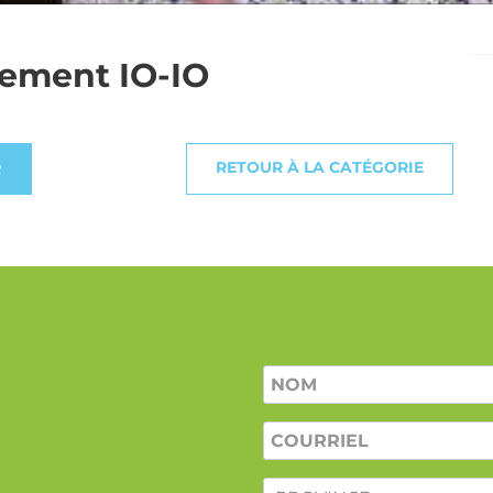
tement IO-IO
RETOUR À LA CATÉGORIE
R
Nom
*
COURRIEL
*
PROVINCE
*