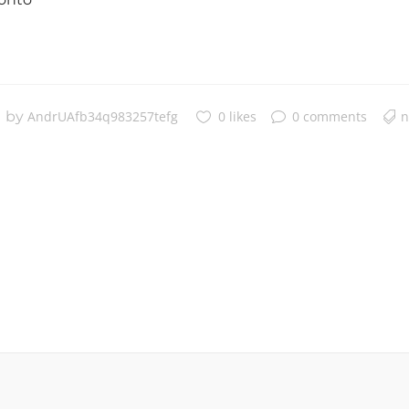
by
AndrUAfb34q983257tefg
0 likes
0 comments
n