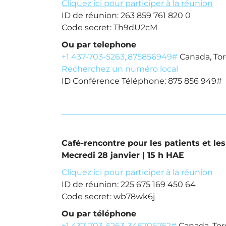
Cliquez ici pour participer à la réunion
ID de réunion: 263 859 761 820 0
Code secret: Th9dU2cM
Ou par telephone
+1 437-703-5263,,875856949#
Canada, To
Recherchez un numéro local
ID Conférence Téléphone: 875 856 949#
Café-rencontre pour les patients et le
Mecredi 28 janvier | 15 h HAE
Cliquez ici pour participer à la réunion
ID de réunion: 225 675 169 450 64
Code secret: wb78wk6j
Ou par téléphone
+1 437-703-5263,,345706752#
Canada, Tor