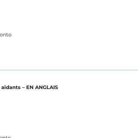
ronto
s aidants – EN ANGLAIS
onto